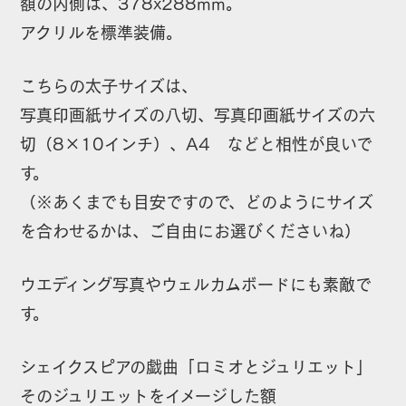
額の内側は、378x288mm。
ク
アクリルを標準装備。
リ
ル
こちらの太子サイズは、
付
写真印画紙サイズの八切、写真印画紙サイズの六
個
切（8×10インチ）、A4 などと相性が良いで
す。
（※あくまでも目安ですので、どのようにサイズ
を合わせるかは、ご自由にお選びくださいね）
ウエディング写真やウェルカムボードにも素敵で
す。
シェイクスピアの戯曲「ロミオとジュリエット」
そのジュリエットをイメージした額