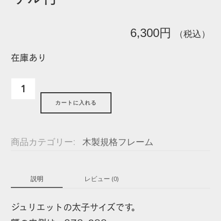
6,300
円
（税込）
在庫あり
ジ
ュ
カートに入れる
リ
エ
ッ
商品カテゴリー:
木製規格フレーム
ト
太
説明
レビュー (0)
子
（378×288mm）：
ジュリエットの太子サイズです。
ア