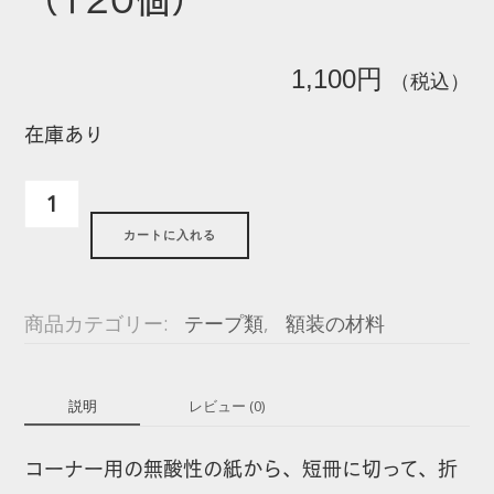
1,100
円
（税込）
在庫あり
紙
コ
カートに入れる
ー
ナ
ー
商品カテゴリー:
テープ類
,
額装の材料
の
み
説明
レビュー (0)
30
セ
コーナー用の無酸性の紙から、短冊に切って、折
ッ