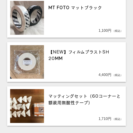
MT FOTO マットブラック
1,100
円
（税込）
【NEW】フィルムプラストSH
20MM
4,400
円
（税込）
マッティングセット（60コーナーと
額装用無酸性テープ）
1,710
円
（税込）